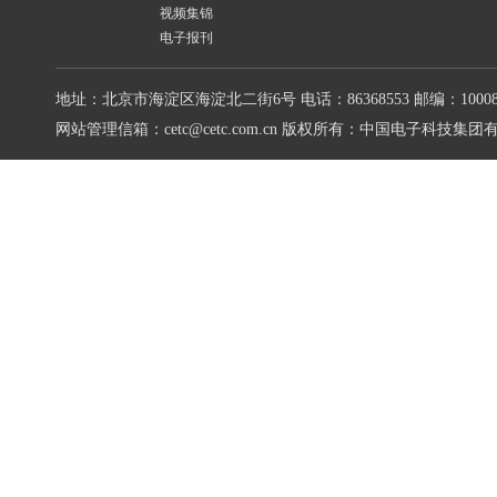
视频集锦
电子报刊
地址：北京市海淀区海淀北二街6号
电话：86368553
邮编：10008
网站管理信箱：cetc@cetc.com.cn
版权所有：中国电子科技集团