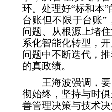
环。处理好“标和本”
台账但不限于台账”
问题、从根源上堵住
系化智能化转型，开
问题中不断迭代，推
的真政绩。
王海波强调，要围
彻始终，坚持与时俱
善管理决策与技术决