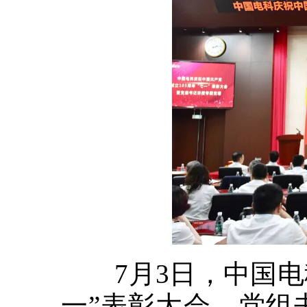
7月3日，中国电科
一”表彰大会，党组