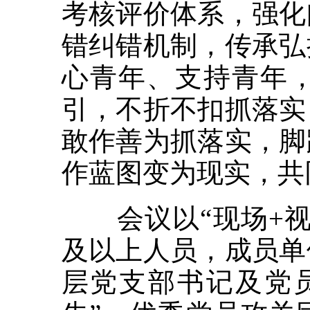
考核评价体系，强化
错纠错机制，传承弘
心青年、支持青年
引，不折不扣抓落实
敢作善为抓落实，脚
作蓝图变为现实，共
会议以“现场+视
及以上人员，成员单
层党支部书记及党