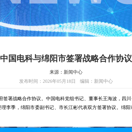
中国电科与绵阳市签署战略合作协议
来源：新闻中心
发布时间：2026年05月18日
编辑：新闻中心
府签署战略合作协议。中国电科党组书记、董事长王海波，四川
经理李季，绵阳市委副书记、市长江彬代表双方签署协议。绵阳