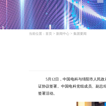
>
>
当前位置：
首页
新闻中心
集团要闻
5月12日，中国电科与绵阳市人民政
证协议签署。中国电科党组成员、副总
签署活动。