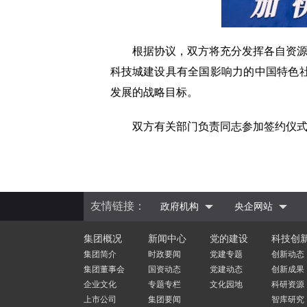
根据协议，双方将充分发挥各自资源、
科技城建设具有全国影响力的中国特色
发展的战略目标。
双方有关部门负责同志参加签约仪式
友情链接：
政府机构
央企网站
集团概况
新闻中心
党的建设
科技创
集团简介
时政要闻
党建专题
创新动态
集团董事会
国资动态
党建动态
创新成果
企业文化
专题专栏
文化园地
科研资源
上市公司
集团要闻
智库研究